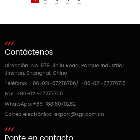
Contáctenos
Dirección: No. 879 Jinliu Road, Parque Industrial
Jinshan, Shanghai, China
Teléfono:
+86-021-67276706
/
+86-021-67276715
Fax: +86-021-67277700
WhatsApp:
+86-18818070282
Correo electrónico:
export@sgr.com.cn
Ponte en contacto