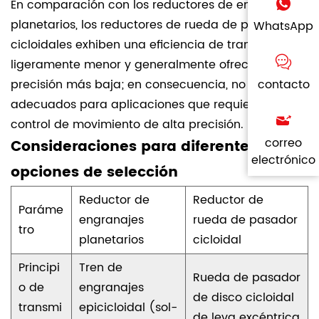
En comparación con los reductores de engranajes
planetarios, los reductores de rueda de pasador
WhatsApp
cicloidales exhiben una eficiencia de transmisión
ligeramente menor y generalmente ofrecen una
precisión más baja; en consecuencia, no son
contacto
adecuados para aplicaciones que requieren
control de movimiento de alta precisión.
correo
Consideraciones para diferentes
electrónico
opciones de selección
Reductor de
Reductor de
Paráme
engranajes
rueda de pasador
tro
planetarios
cicloidal
Principi
Tren de
Rueda de pasador
o de
engranajes
de disco cicloidal
transmi
epicicloidal (sol-
de leva excéntrica