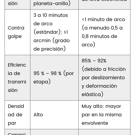
sión
planeta-anillo)
3 a 10 minutos
<1 minuto de arco
de arco
Contra
(a menudo 0,5 a
(estándar); ≤1
golpe
0,8 minutos de
arcmin (grado
arco)
de precisión)
85% – 92%
Eficienc
(debido a fricción
ia de
95 % – 98 % (por
por deslizamiento
transmi
etapa)
y deformación
sión
elástica)
Densid
Muy alto: mayor
ad de
Alto
par en la misma
par
envolvente
Capaci