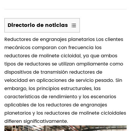
Directorio de noticias
Reductores de engranajes planetarios
Los clientes
1
mecánicos comparan con frecuencia los
Escenarios
reductores de molinete cicloidal, ya que ambos
aplicables
tipos de reductores se utilizan ampliamente como
para
dispositivos de transmisión reductores de
reductores
de
velocidad en aplicaciones de servicio pesado. Sin
engranajes
embargo, los principios estructurales, las
planetarios.
características de rendimiento y los escenarios
aplicables de los reductores de engranajes
2
planetarios y los reductores de molinete cicloidales
Escenarios
difieren significativamente.
aplicables