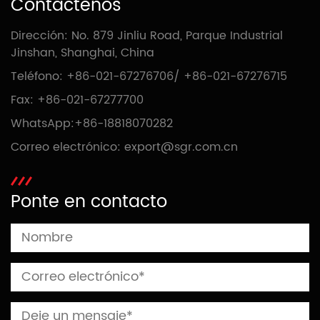
Contáctenos
Dirección: No. 879 Jinliu Road, Parque Industrial
Jinshan, Shanghai, China
Teléfono:
+86-021-67276706
/
+86-021-67276715
Fax: +86-021-67277700
WhatsApp:
+86-18818070282
Correo electrónico:
export@sgr.com.cn
Ponte en contacto