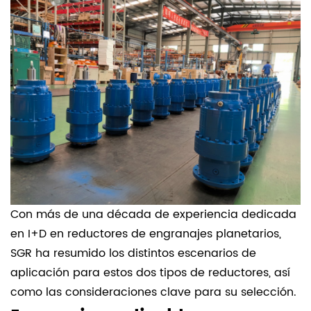
para
reductores
de
molinete
cicloidales.
2.1
Consideraciones
para
diferentes
opciones
Con más de una década de experiencia dedicada
de
en I+D en reductores de engranajes planetarios,
selección
SGR ha resumido los distintos escenarios de
aplicación para estos dos tipos de reductores, así
como las consideraciones clave para su selección.