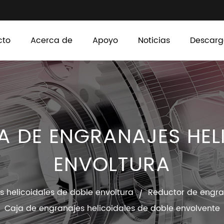
cto
Acerca de
Apoyo
Noticias
Descarg
 DE ENGRANAJES HELI
ENVOLTURA
 helicoidales de doble envoltura
Reductor de engran
/
Caja de engranajes helicoidales de doble envolvente