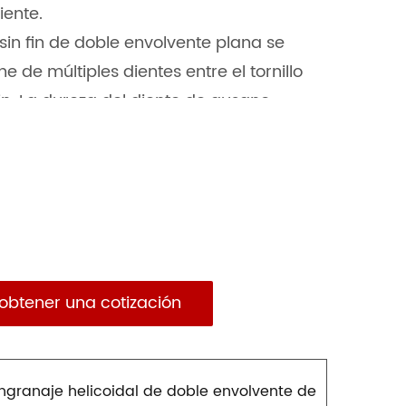
iente.
 sin fin de doble envolvente plana se
 de múltiples dientes entre el tornillo
 fin. La dureza del diente de gusano
eda helicoidal adopta una aleación de
nto para mantener una larga
una alta eficiencia de transmisión y una
ración con el engranaje helicoidal
 especificaciones, la capacidad de
ntan de 2 a 4 veces y la eficiencia de
obtener una cotización
a. Nuestra empresa, en colaboración
ntes, ha llevado a cabo
cas desde el diseño, la tecnología
producción y los métodos de prueba.
ngranaje helicoidal de doble envolvente de