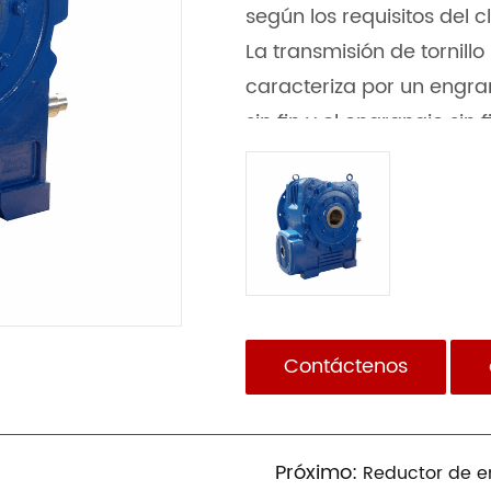
según los requisitos del cl
La transmisión de tornillo
caracteriza por un engrane
sin fin y el engranaje sin
alcanza HRC 58~62. La ru
bronce de alto rendimie
resistencia al desgaste, 
larga vida útil. En compa
cilíndrico de las mismas
carga y la vida útil aume
Contáctenos
la transmisión se duplic
con universidades releva
investigaciones sistemáti
Próximo:
hasta el ensamblaje de 
Reductor de e