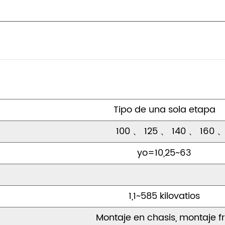
Esperamos contribuir al 
tecnología de transmisió
chino. Las dimensiones d
unidades de engranaje 
extranjera y también pod
transmisión para los clien
Tipo de una sola etapa
100
、
125
、
140
、
160
yo=10,25~63
1,1~585 kilovatios
Montaje en chasis, montaje fro